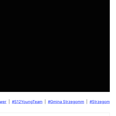
wer
|
#S12YoungTeam
|
#Gmina Strzegomm
|
#Strzegom