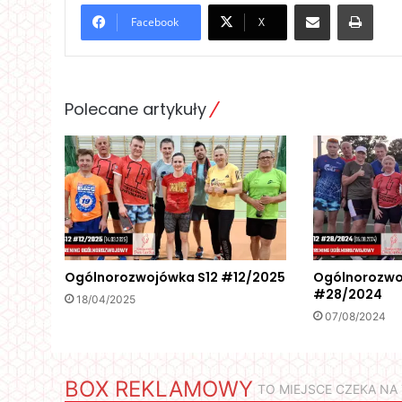
Udostępnij poprzez e-mail
Druk
Facebook
X
Polecane artykuły
Ogólnorozwojówka S12 #12/2025
Ogólnorozwo
#28/2024
18/04/2025
07/08/2024
BOX REKLAMOWY
TO MIEJSCE CZEKA N