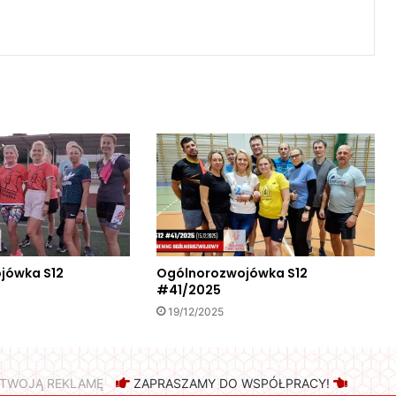
uj
jówka S12
Ogólnorozwojówka S12
#41/2025
19/12/2025
A TWOJĄ REKLAMĘ
ZAPRASZAMY DO WSPÓŁPRACY!