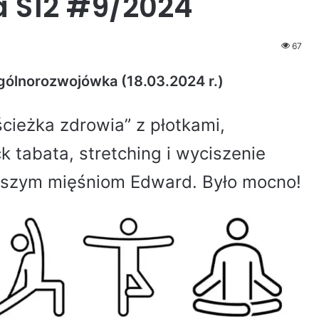
 S12 #9/2024
67
gólnorozwojówka (18.03.2024 r.)
cieżka zdrowia” z płotkami,
k tabata, stretching i wyciszenie
szym mięśniom Edward. Było mocno!