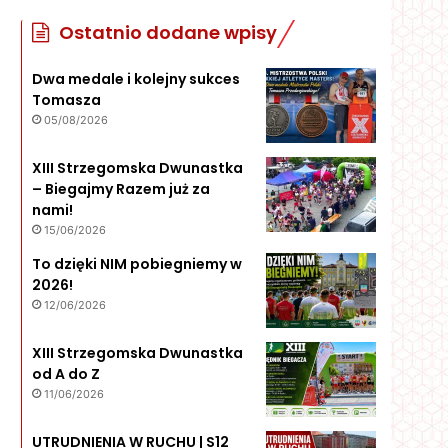
Ostatnio dodane wpisy
Dwa medale i kolejny sukces
Tomasza
05/08/2026
XIII Strzegomska Dwunastka
– Biegajmy Razem już za
nami!
15/06/2026
To dzięki NIM pobiegniemy w
2026!
12/06/2026
XIII Strzegomska Dwunastka
od A do Z
11/06/2026
UTRUDNIENIA W RUCHU | S12