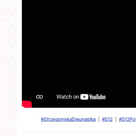
#StrzegomskaDwunastka
|
#S12
|
#S12Po