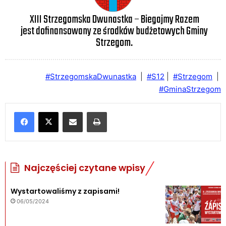
XIII Strzegomska Dwunastka – Biegajmy Razem
jest dofinansowany ze środków budżetowych Gminy
Strzegom.
#StrzegomskaDwunastka
|
#S12
|
#Strzegom
|
#GminaStrzegom
Udostępnij poprzez e-mail
Drukuj
Najczęściej czytane wpisy
Wystartowaliśmy z zapisami!
06/05/2024