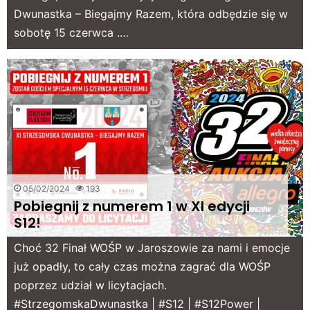
Dwunastka – Biegajmy Razem, która odbędzie się w
sobotę 15 czerwca .…
05/02/2024
193
Pobiegnij z numerem 1 w XI edycji
S12!
Choć 32 Finał WOŚP w Jaroszowie za nami i emocje
już opadły, to cały czas można zagrać dla WOŚP
poprzez udział w licytacjach.
#StrzegomskaDwunastka | #S12 | #S12Power |