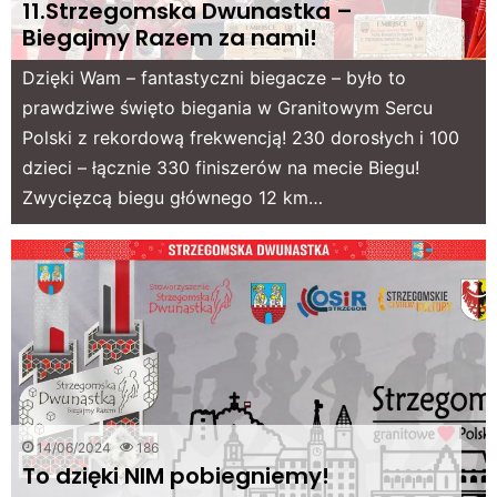
11.Strzegomska Dwunastka –
Biegajmy Razem za nami!
Dzięki Wam – fantastyczni biegacze – było to
prawdziwe święto biegania w Granitowym Sercu
Polski z rekordową frekwencją! 230 dorosłych i 100
dzieci – łącznie 330 finiszerów na mecie Biegu!
Zwycięzcą biegu głównego 12 km…
14/06/2024
186
To dzięki NIM pobiegniemy!