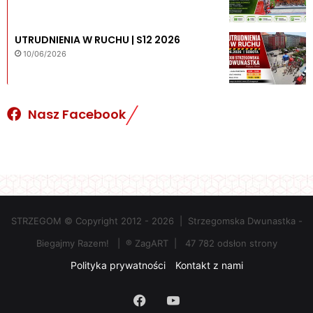
UTRUDNIENIA W RUCHU | S12 2026
10/06/2026
Nasz Facebook
STRZEGOM © Copyright 2012 - 2026 | Strzegomska Dwunastka -
Biegajmy Razem!
|
® ZagART
|
47 782 odsłon strony
Polityka prywatności
Kontakt z nami
Facebook
YouTube