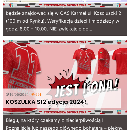
Biuro zawodów będzie czynne w godz. 8.00 – 11.00 i
będzie znajdować się w CAS Karmel ul. Kościuszki 2
(100 m od Rynku). Weryfikacja dzieci i młodzieży w
godz. 8.00 – 10.00. NIE zwlekajcie do…
16/05/2024
691
KOSZULKA S12 edycja 2024!
To kolejny z momentów w przygotowaniach do
Biegu, na który czekamy z niecierpliwością !
Poznaliście już naszego głównego bohatera – piękny,