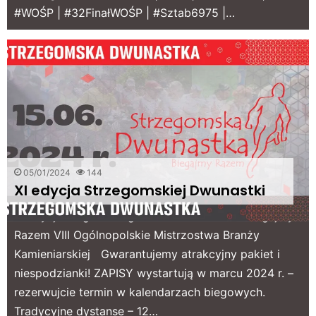
#WOŚP | #32FinałWOŚP | #Sztab6975 |…
05/01/2024
144
XI edycja Strzegomskiej Dwunastki
XI edycja Biegu Strzegomska Dwunastka – Biegajmy
Razem VIII Ogólnopolskie Mistrzostwa Branży
Kamieniarskiej Gwarantujemy atrakcyjny pakiet i
niespodzianki! ZAPISY wystartują w marcu 2024 r. –
rezerwujcie termin w kalendarzach biegowych.
Tradycyjne dystanse – 12…