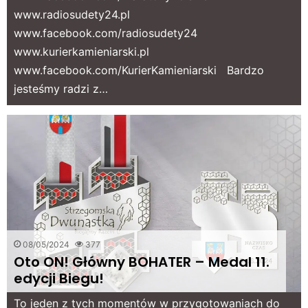
www.radiosudety24.pl
www.facebook.com/radiosudety24
www.kurierkamieniarski.pl
www.facebook.com/KurierKamieniarski Bardzo
jesteśmy radzi z…
08/05/2024
377
Oto ON! Główny BOHATER – Medal 11.
edycji Biegu!
To jeden z tych momentów w przygotowaniach do