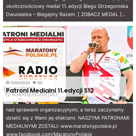
okolicznościowy medal 11. edycji Biegu Strzegomska
Dwunastka – Biegajmy Razem. [ ZOBACZ MEDAL ]…
15/05/2024
161
Patroni Medialni 11.edycji S12
Ostatnie dni były dla nas wypełnione ciężką pracą
nad sprawami organizacyjnymi, a teraz zaczynamy
dzielić się z Wami jej efektami. NASZYMI PATRONAMI
MEDIALNYMI ZOSTALI: www.maratonypolskie.pl
www.facebook.com/MaratonyPolskie