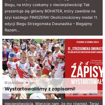
Biegu, na który czekamy z niecierpliwością! Tak
prezentuje się główny BOHATER, który zawiśnie na
szyi każdego FINISZERA! Okolicznościowy medal 11.
edycji Biegu Strzegomska Dwunastka – Biegajmy
Razem…
06/05/2024
2 681
Wystartowaliśmy z zapisami!
Wielu z Was czekało na ten moment z
niecierpliwością. Wierzcie nam, że my również. Teraz