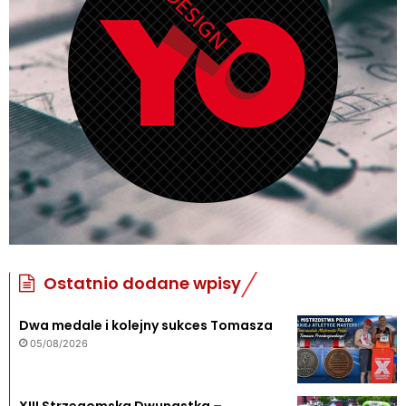
Ostatnio dodane wpisy
Dwa medale i kolejny sukces Tomasza
05/08/2026
XIII Strzegomska Dwunastka –