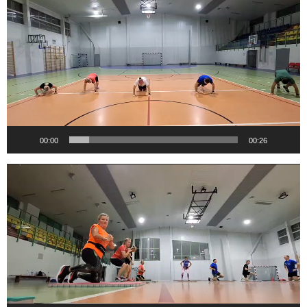
video
00:00
00:26
Odtwarzacz
video