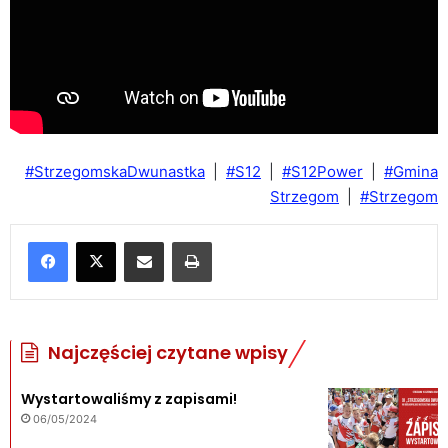
#StrzegomskaDwunastka
|
#S12
|
#S12Power
|
#Gmina
Strzegom
|
#Strzegom
Udostępnij poprzez e-mail
Drukuj
Najczęściej czytane wpisy
Wystartowaliśmy z zapisami!
06/05/2024