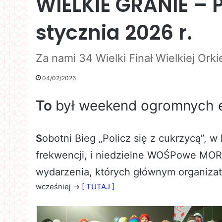
WIELKIE GRANIE –
stycznia 2026 r.
Za nami 34 Wielki Finał Wielkiej Or
04/02/2026
To
był weekend ogromnych e
S
obotni Bieg „Policz się z cukrzycą”, 
frekwencji, i niedzielne WOŚPowe M
wydarzenia, których głównym organizat
wcześniej ->
[ TUTAJ ]