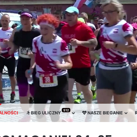
S12
ENIE STRZEGOMSKA DWUNASTKA
ALNOŚCI
BIEG ULICZNY
NASZE BIEGANIE