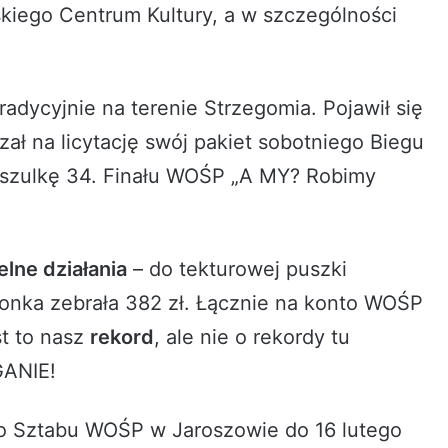
kiego Centrum Kultury, a w szczególności
adycyjnie na terenie Strzegomia. Pojawił się
ał na licytację swój pakiet sobotniego Biegu
 koszulkę 34. Finału WOŚP „A MY? Robimy
lne działania
– do tekturowej puszki
bonka zebrała 382 zł. Łącznie na konto WOŚP
st to nasz
rekord
, ale nie o rekordy tu
GANIE!
gro Sztabu WOŚP w Jaroszowie do 16 lutego