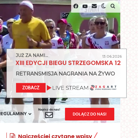
Facebook
YouTube
Switch skin
szukaj na 
JUŻ ZA NAMI...
13.06.2026
XIII EDYCJI BIEGU STRZEGOMSKA 12
RETRANSMISJA NAGRANIA NA ŻYWO
ZOBACZ
Napisz do nas!
Kontakt z nami
REGULAMINY
DOŁĄCZ DO NAS!
Najczęściej czytane wpisy