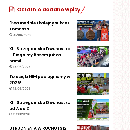
Ostatnio dodane wpisy
Dwa medale i kolejny sukces
Tomasza
05/08/2026
XIII Strzegomska Dwunastka
– Biegajmy Razem już za
nami!
15/06/2026
To dzięki NIM pobiegniemy w
2026!
12/06/2026
XIII Strzegomska Dwunastka
od A do Z
11/06/2026
UTRUDNIENIA W RUCHU | S12