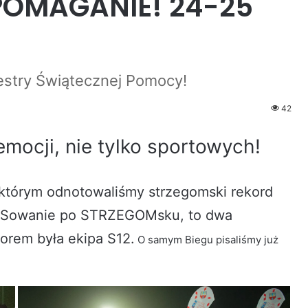
 POMAGANIE! 24-25
kiestry Świątecznej Pomocy!
42
mocji, nie tylko sportowych!
w którym odnotowaliśmy strzegomski rekord
ORSowanie po STRZEGOMsku, to dwa
orem była ekipa S12.
O samym Biegu pisaliśmy już