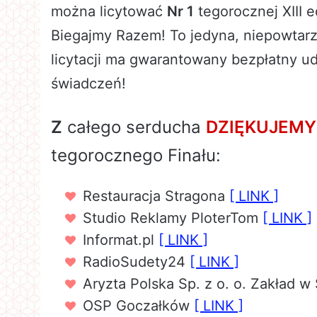
można licytować
Nr 1
tegorocznej XIII 
Biegajmy Razem! To jedyna, niepowtarz
licytacji ma gwarantowany bezpłatny u
świadczeń!
Z
całego serducha
DZIĘKUJEMY
tegorocznego Finału:
Restauracja Stragona
[ LINK ]
Studio Reklamy PloterTom
[ LINK ]
Informat.pl
[ LINK ]
RadioSudety24
[ LINK ]
Aryzta Polska Sp. z o. o. Zakład w
OSP Goczałków
[ LINK ]