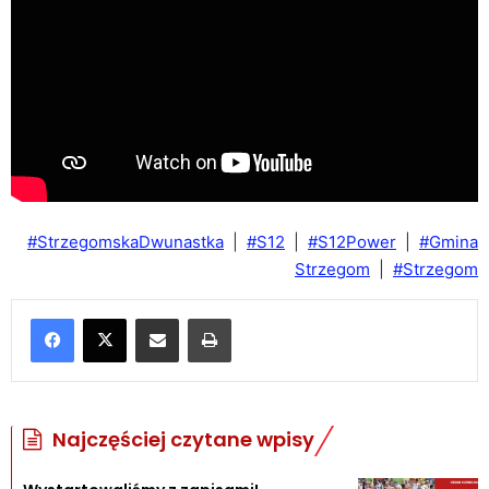
#StrzegomskaDwunastka
|
#S12
|
#S12Power
|
#Gmina
Strzegom
|
#Strzegom
Udostępnij poprzez e-mail
Drukuj
Najczęściej czytane wpisy