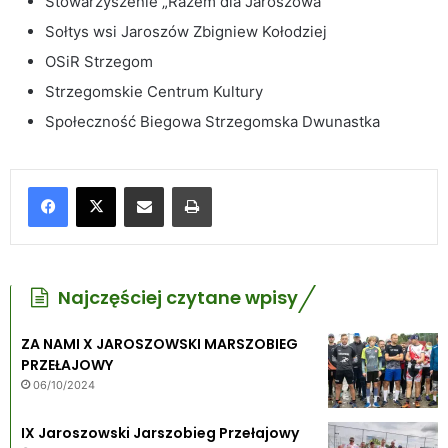
Stowarzyszenie „Razem dla Jaroszowa”
Sołtys wsi Jaroszów Zbigniew Kołodziej
OSiR Strzegom
Strzegomskie Centrum Kultury
Społeczność Biegowa Strzegomska Dwunastka
Udostępnij poprzez e-mail
Drukuj
Najczęściej czytane wpisy
ZA NAMI X JAROSZOWSKI MARSZOBIEG
PRZEŁAJOWY
06/10/2024
IX Jaroszowski Jarszobieg Przełajowy