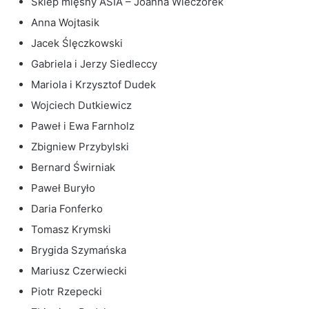
Sklep mięsny ASIA – Joanna Wieczorek
Anna Wojtasik
Jacek Ślęczkowski
Gabriela i Jerzy Siedleccy
Mariola i Krzysztof Dudek
Wojciech Dutkiewicz
Paweł i Ewa Farnholz
Zbigniew Przybylski
Bernard Świrniak
Paweł Buryło
Daria Fonferko
Tomasz Krymski
Brygida Szymańska
Mariusz Czerwiecki
Piotr Rzepecki