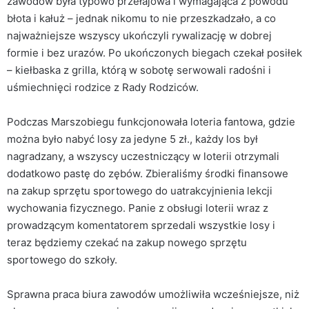
zawodów była typowo przełajowa i wymagająca z powodu
błota i kałuż – jednak nikomu to nie przeszkadzało, a co
najważniejsze wszyscy ukończyli rywalizację w dobrej
formie i bez urazów. Po ukończonych biegach czekał posiłek
– kiełbaska z grilla, którą w sobotę serwowali radośni i
uśmiechnięci rodzice z Rady Rodziców.
Podczas Marszobiegu funkcjonowała loteria fantowa, gdzie
można było nabyć losy za jedyne 5 zł., każdy los był
nagradzany, a wszyscy uczestniczący w loterii otrzymali
dodatkowo pastę do zębów. Zbieraliśmy środki finansowe
na zakup sprzętu sportowego do uatrakcyjnienia lekcji
wychowania fizycznego. Panie z obsługi loterii wraz z
prowadzącym komentatorem sprzedali wszystkie losy i
teraz będziemy czekać na zakup nowego sprzętu
sportowego do szkoły.
Sprawna praca biura zawodów umożliwiła wcześniejsze, niż