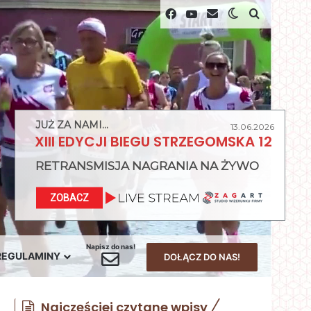
Facebook
YouTube
Switch skin
szukaj na 
JUŻ ZA NAMI...
13.06.2026
XIII EDYCJI BIEGU STRZEGOMSKA 12
RETRANSMISJA NAGRANIA NA ŻYWO
ZOBACZ
Napisz do nas!
Kontakt z nami
REGULAMINY
DOŁĄCZ DO NAS!
Najczęściej czytane wpisy