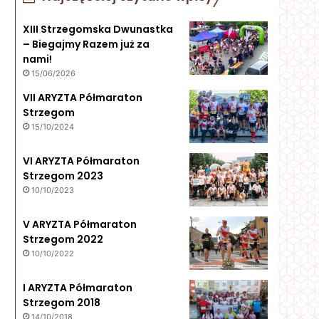
XIII Strzegomska Dwunastka
– Biegajmy Razem już za
nami!
15/06/2026
VII ARYZTA Półmaraton
Strzegom
15/10/2024
VI ARYZTA Półmaraton
Strzegom 2023
10/10/2023
V ARYZTA Półmaraton
Strzegom 2022
10/10/2022
I ARYZTA Półmaraton
Strzegom 2018
14/10/2018