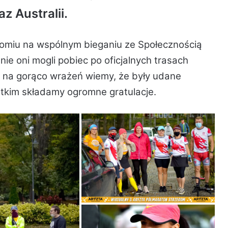
z Australii.
egomiu na wspólnym bieganiu ze Społecznością
śnie oni mogli pobiec po oficjalnych trasach
h na gorąco wr
ażeń wiemy, że były udane
stkim składamy ogromne gratulacje.