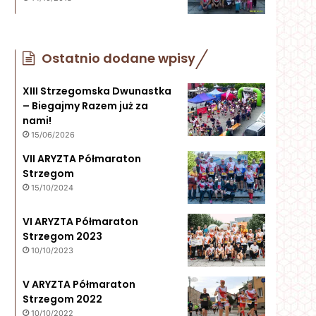
Ostatnio dodane wpisy
XIII Strzegomska Dwunastka
– Biegajmy Razem już za
nami!
15/06/2026
VII ARYZTA Półmaraton
Strzegom
15/10/2024
VI ARYZTA Półmaraton
Strzegom 2023
10/10/2023
V ARYZTA Półmaraton
Strzegom 2022
10/10/2022