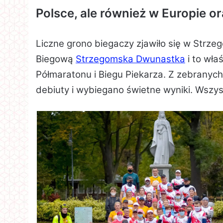
Polsce, ale również w Europie ora
Liczne grono biegaczy zjawiło się w Strz
Biegową
Strzegomska Dwunastka
i to wła
Półmaratonu i Biegu Piekarza. Z zebranyc
debiuty i wybiegano świetne wyniki. Wszy